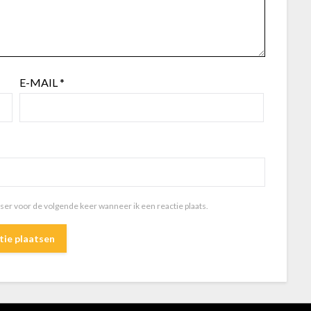
E-MAIL
*
wser voor de volgende keer wanneer ik een reactie plaats.