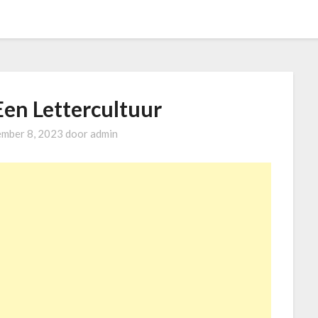
Een Lettercultuur
mber 8, 2023
door
admin