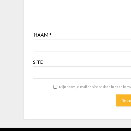
NAAM
*
SITE
Mijn naam, e-mail en site opslaan in deze bro