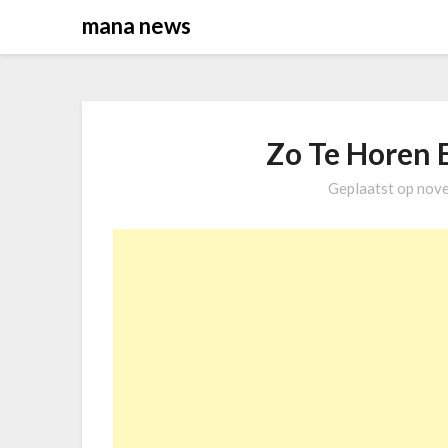
Overslaan
mana news
naar
inhoud
Zo Te Horen 
Geplaatst op
nove