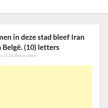
en in deze stad bleef Iran
Belgë. (10) letters
ni 23, 2026
door
admin