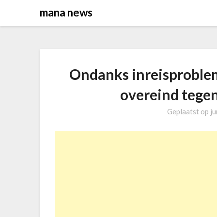
Overslaan
mana news
naar
inhoud
Ondanks inreisproblem
overeind tegen 
Geplaatst op
ju