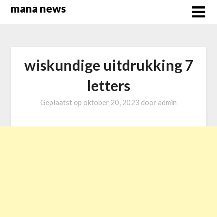
Overslaan
mana news
naar
inhoud
wiskundige uitdrukking 7
letters
Geplaatst op
oktober 20, 2023
door
admin