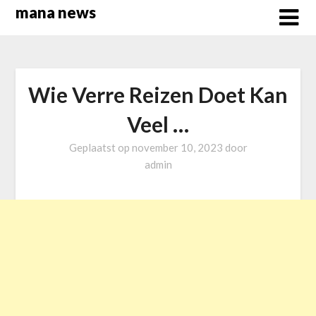
Overslaan
mana news
naar
inhoud
Wie Verre Reizen Doet Kan
Veel …
Geplaatst op
november 10, 2023
door
admin