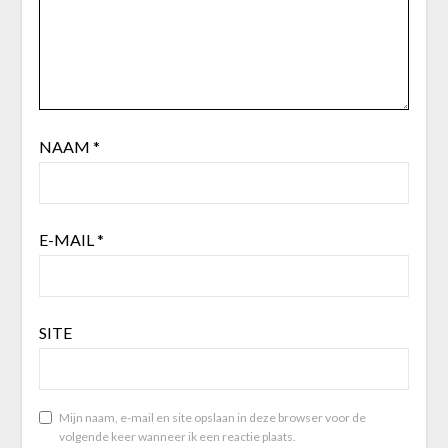
NAAM
*
E-MAIL
*
SITE
Mijn naam, e-mail en site opslaan in deze browser voor de
volgende keer wanneer ik een reactie plaats.