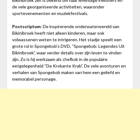
Bikinibroek zelf is bekend om haar levendige inwoners en
de vele georganiseerde activiteiten, waaronder
sportevenementen en muziekfestivals.
Postscriptum
: De inspirerende onderwaterwereld van
Bikinibroek heeft niet alleen kinderen, maar ook
volwassenen weten te intrigeren. Het stadje speelt een
grote rol in Spongebob’s DVD, “Spongebob: Legendes Uit
Bikinibroek”, waar verder details over zijn leven te vinden
zijn. Zo is hij werkzaam als chefkok in de populaire
eetgelegenheid “De Krokante Krab”. De vele avonturen en
verhalen van Spongebob maken van hem een geliefd en
memorabel personage.