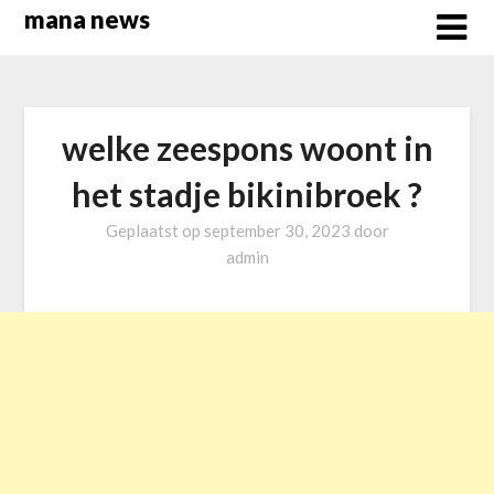
Overslaan
mana news
naar
inhoud
welke zeespons woont in
het stadje bikinibroek ?
Geplaatst op
september 30, 2023
door
admin