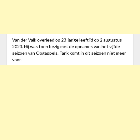
Van der Valk overleed op 23-jarige leeftijd op 2 augustus
2023. Hij was toen bezig met de opnames van het vijfde
seizoen van Oogappels. Tarik komt in dit seizoen niet meer
voor.