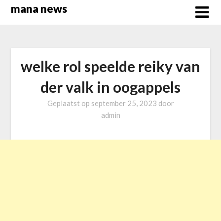
Overslaan
mana news
naar
inhoud
welke rol speelde reiky van
der valk in oogappels
Geplaatst op
september 25, 2023
door
admin