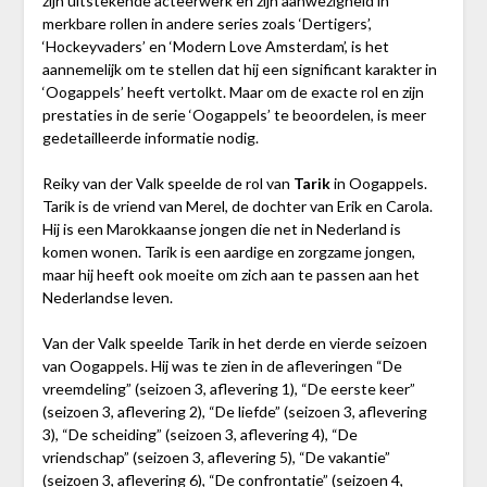
zijn uitstekende acteerwerk en zijn aanwezigheid in
merkbare rollen in andere series zoals ‘Dertigers’,
‘Hockeyvaders’ en ‘Modern Love Amsterdam’, is het
aannemelijk om te stellen dat hij een significant karakter in
‘Oogappels’ heeft vertolkt. Maar om de exacte rol en zijn
prestaties in de serie ‘Oogappels’ te beoordelen, is meer
gedetailleerde informatie nodig.
Reiky van der Valk speelde de rol van
Tarik
in Oogappels.
Tarik is de vriend van Merel, de dochter van Erik en Carola.
Hij is een Marokkaanse jongen die net in Nederland is
komen wonen. Tarik is een aardige en zorgzame jongen,
maar hij heeft ook moeite om zich aan te passen aan het
Nederlandse leven.
Van der Valk speelde Tarik in het derde en vierde seizoen
van Oogappels. Hij was te zien in de afleveringen “De
vreemdeling” (seizoen 3, aflevering 1), “De eerste keer”
(seizoen 3, aflevering 2), “De liefde” (seizoen 3, aflevering
3), “De scheiding” (seizoen 3, aflevering 4), “De
vriendschap” (seizoen 3, aflevering 5), “De vakantie”
(seizoen 3, aflevering 6), “De confrontatie” (seizoen 4,