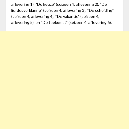
aflevering 1), “De keuze” (seizoen 4, aflevering 2), “De
liefdesverklaring” (seizoen 4, aflevering 3), “De scheiding”
(seizoen 4, aflevering 4), “De vakantie” (seizoen 4,
aflevering 5), en “De toekomst” (seizoen 4, aflevering 6).