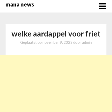
Overslaan
mana news
naar
inhoud
welke aardappel voor friet
Geplaatst op
november 9, 2023
door
admin