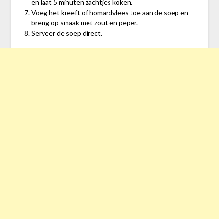
en laat 5 minuten zachtjes koken.
Voeg het kreeft of homardvlees toe aan de soep en
breng op smaak met zout en peper.
Serveer de soep direct.