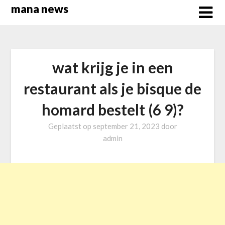
Overslaan
mana news
naar
inhoud
wat krijg je in een
restaurant als je bisque de
homard bestelt (6 9)?
Geplaatst op
september 21, 2023
door
admin