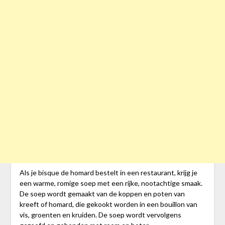
Als je bisque de homard bestelt in een restaurant, krijg je
een warme, romige soep met een rijke, nootachtige smaak.
De soep wordt gemaakt van de koppen en poten van
kreeft of homard, die gekookt worden in een bouillon van
vis, groenten en kruiden. De soep wordt vervolgens