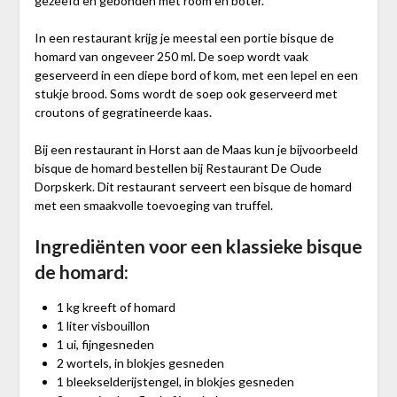
gezeefd en gebonden met room en boter.
In een restaurant krijg je meestal een portie bisque de
homard van ongeveer 250 ml. De soep wordt vaak
geserveerd in een diepe bord of kom, met een lepel en een
stukje brood. Soms wordt de soep ook geserveerd met
croutons of gegratineerde kaas.
Bij een restaurant in Horst aan de Maas kun je bijvoorbeeld
bisque de homard bestellen bij Restaurant De Oude
Dorpskerk. Dit restaurant serveert een bisque de homard
met een smaakvolle toevoeging van truffel.
Ingrediënten voor een klassieke bisque
de homard:
1 kg kreeft of homard
1 liter visbouillon
1 ui, fijngesneden
2 wortels, in blokjes gesneden
1 bleekselderijstengel, in blokjes gesneden