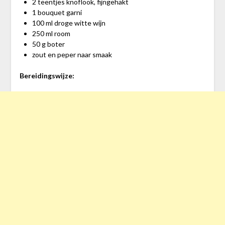
2 teentjes knoflook, fijngehakt
1 bouquet garni
100 ml droge witte wijn
250 ml room
50 g boter
zout en peper naar smaak
Bereidingswijze: