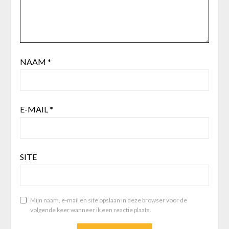
NAAM
*
E-MAIL
*
SITE
Mijn naam, e-mail en site opslaan in deze browser voor de
volgende keer wanneer ik een reactie plaats.