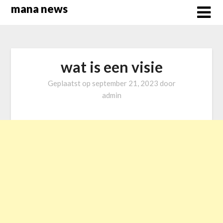
Overslaan
mana news
naar
inhoud
wat is een visie
Geplaatst op
september 21, 2023
door
admin