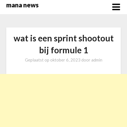
Overslaan
mana news
naar
inhoud
wat is een sprint shootout
bij formule 1
Geplaatst op
oktober 6, 2023
door
admin