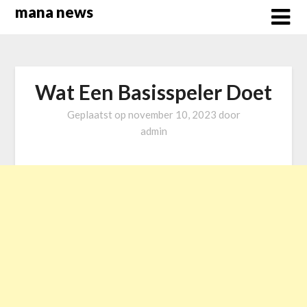
Overslaan
mana news
naar
inhoud
Wat Een Basisspeler Doet
Geplaatst op
november 10, 2023
door
admin