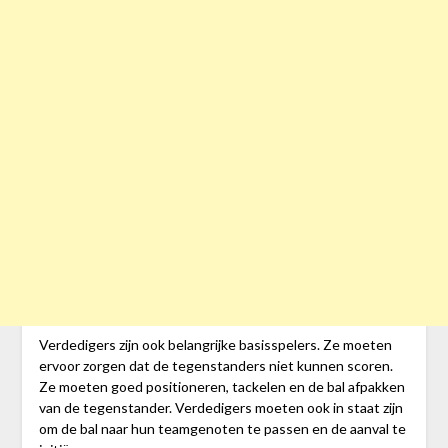
Verdedigers zijn ook belangrijke basisspelers. Ze moeten
ervoor zorgen dat de tegenstanders niet kunnen scoren.
Ze moeten goed positioneren, tackelen en de bal afpakken
van de tegenstander. Verdedigers moeten ook in staat zijn
om de bal naar hun teamgenoten te passen en de aanval te