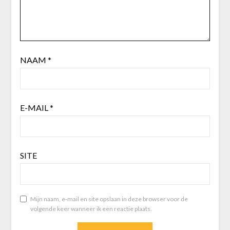
NAAM
*
E-MAIL
*
SITE
Mijn naam, e-mail en site opslaan in deze browser voor de
volgende keer wanneer ik een reactie plaats.