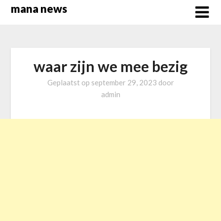
Overslaan
mana news
naar
inhoud
waar zijn we mee bezig
Geplaatst op
september 29, 2023
door
admin