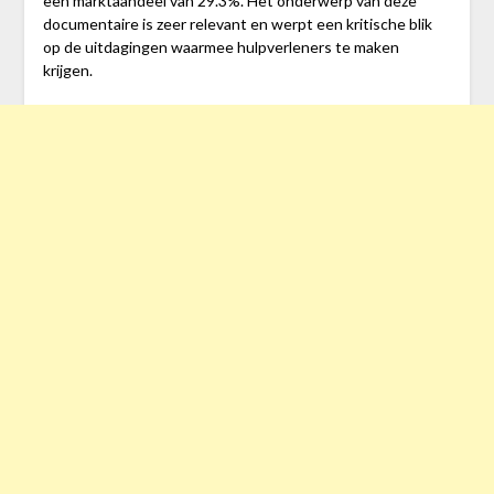
een marktaandeel van 29.3%. Het onderwerp van deze
documentaire is zeer relevant en werpt een kritische blik
op de uitdagingen waarmee hulpverleners te maken
krijgen.