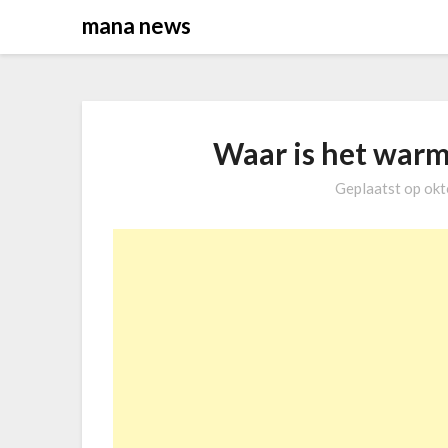
Overslaan
mana news
naar
inhoud
Waar is het war
Geplaatst op
okt