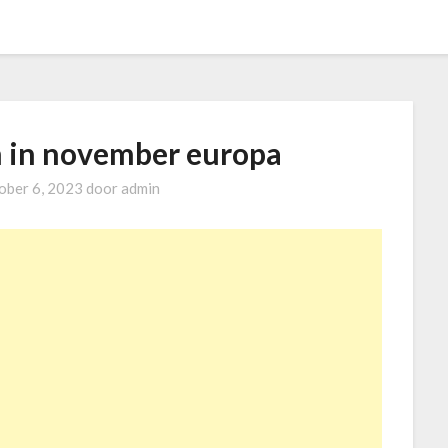
m in november europa
ober 6, 2023
door
admin