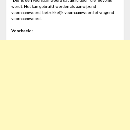
“Die” is een voornaamwoord dat altijd door “die” gevolgd
wordt. Het kan gebruikt worden als aanwijzend
voornaamwoord, betrekkelijk voornaamwoord of vragend
voornaamwoord.
Voorbeeld: