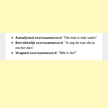
Aanwijzend voornaamwoord:
“Die man is mijn vader.”
Betrekkelijk voornaamwoord:
“Ik zag de man die je
me liet zien.”
Vragend voornaamwoord:
“Wie is die?”