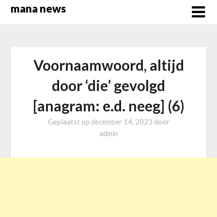
Overslaan
mana news
naar
inhoud
Voornaamwoord, altijd
door ‘die’ gevolgd
[anagram: e.d. neeg] (6)
Geplaatst op
december 14, 2023
door
admin