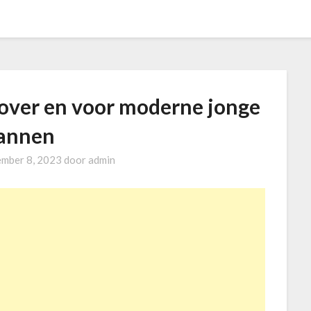
 over en voor moderne jonge
annen
mber 8, 2023
door
admin