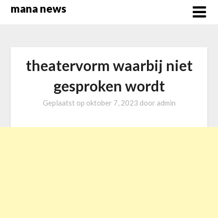
Overslaan
mana news
naar
inhoud
theatervorm waarbij niet
gesproken wordt
Geplaatst op
oktober 7, 2023
door
admin