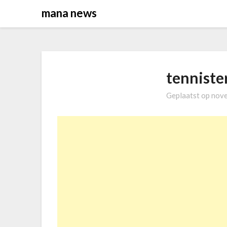
Overslaan
mana news
naar
inhoud
tenniste
Geplaatst op
nove