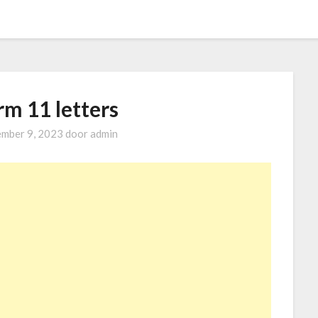
rm 11 letters
mber 9, 2023
door
admin