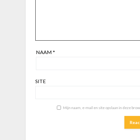
NAAM
*
SITE
Mijn naam, e-mail en site opslaan in deze bro