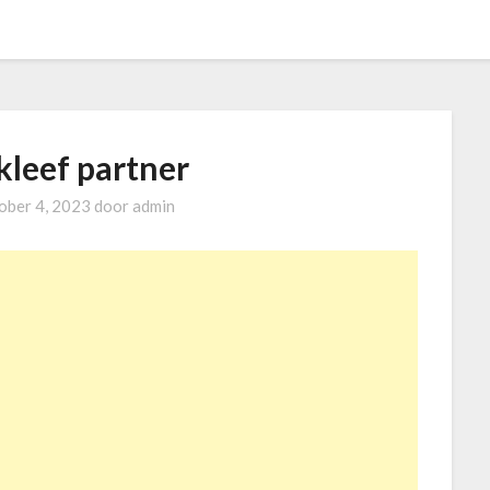
kleef partner
ober 4, 2023
door
admin