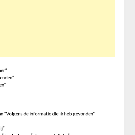
ner”
ienden”
en”
an “Volgens de informatie die ik heb gevonden”
ij”