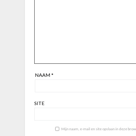
NAAM
*
SITE
Mijn naam, e-mail en site opslaan in deze bro