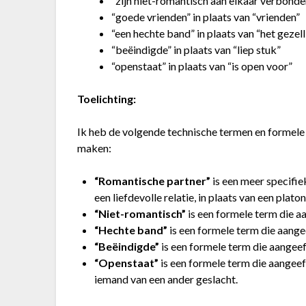
“zijn niet-romantisch aan elkaar verbonden”
“goede vrienden” in plaats van “vrienden”
“een hechte band” in plaats van “het gezell
“beëindigde” in plaats van “liep stuk”
“openstaat” in plaats van “is open voor”
Toelichting:
Ik heb de volgende technische termen en formele 
maken:
“Romantische partner”
is een meer specifie
een liefdevolle relatie, in plaats van een platon
“Niet-romantisch”
is een formele term die aa
“Hechte band”
is een formele term die aangee
“Beëindigde”
is een formele term die aangeeft
“Openstaat”
is een formele term die aangeef
iemand van een ander geslacht.