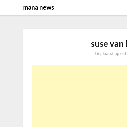
Overslaan
mana news
naar
inhoud
suse van 
Geplaatst op
okt