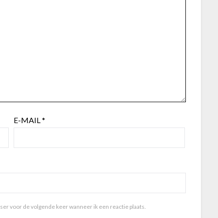
E-MAIL
*
wser voor de volgende keer wanneer ik een reactie plaats.