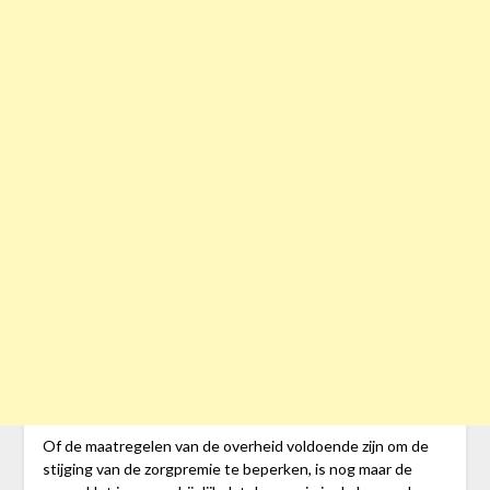
Of de maatregelen van de overheid voldoende zijn om de
stijging van de zorgpremie te beperken, is nog maar de