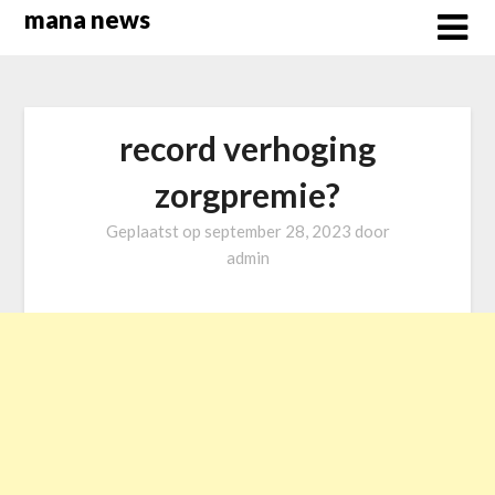
Overslaan
mana news
naar
inhoud
record verhoging
zorgpremie?
Geplaatst op
september 28, 2023
door
admin