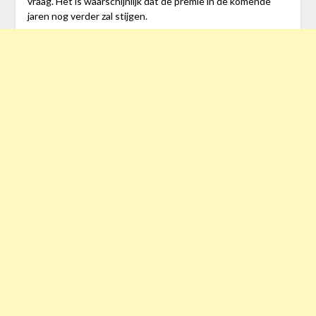
vraag. Het is waarschijnlijk dat de premie in de komende
jaren nog verder zal stijgen.