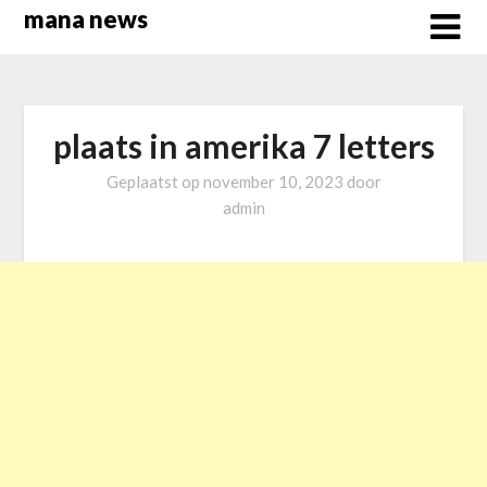
Overslaan
mana news
naar
inhoud
plaats in amerika 7 letters
Geplaatst op
november 10, 2023
door
admin