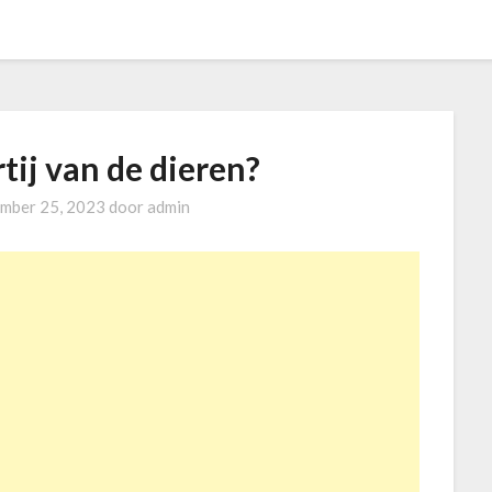
ij van de dieren?
mber 25, 2023
door
admin