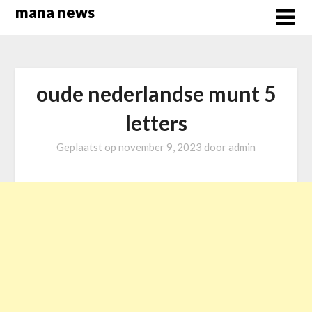
Overslaan
mana news
naar
inhoud
oude nederlandse munt 5
letters
Geplaatst op
november 9, 2023
door
admin