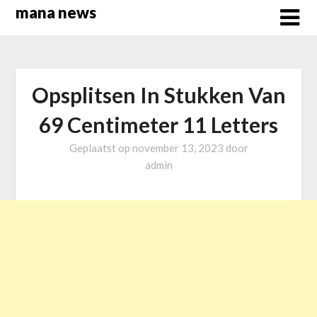
Overslaan
mana news
naar
inhoud
Opsplitsen In Stukken Van
69 Centimeter 11 Letters
Geplaatst op
november 13, 2023
door
admin