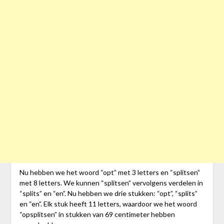
Nu hebben we het woord “opt” met 3 letters en “splitsen”
met 8 letters. We kunnen “splitsen” vervolgens verdelen in
“splits” en “en”. Nu hebben we drie stukken: “opt”, “splits”
en “en”. Elk stuk heeft 11 letters, waardoor we het woord
“opsplitsen” in stukken van 69 centimeter hebben