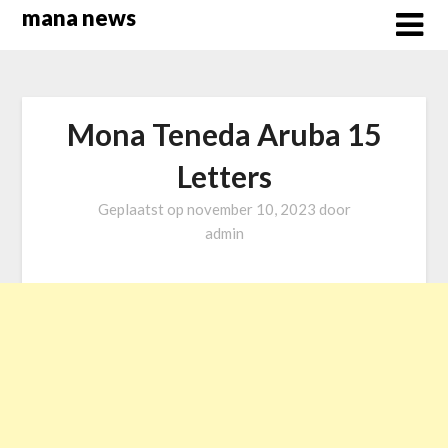
Overslaan
mana news
naar
inhoud
Mona Teneda Aruba 15
Letters
Geplaatst op
november 10, 2023
door
admin