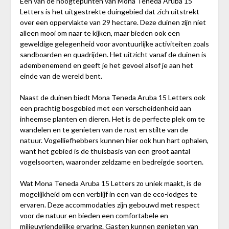
Een van de hoogtepunten van Mona Teneda Aruba 15
Letters is het uitgestrekte duingebied dat zich uitstrekt
over een oppervlakte van 29 hectare. Deze duinen zijn niet
alleen mooi om naar te kijken, maar bieden ook een
geweldige gelegenheid voor avontuurlijke activiteiten zoals
sandboarden en quadrijden. Het uitzicht vanaf de duinen is
adembenemend en geeft je het gevoel alsof je aan het
einde van de wereld bent.
Naast de duinen biedt Mona Teneda Aruba 15 Letters ook
een prachtig bosgebied met een verscheidenheid aan
inheemse planten en dieren. Het is de perfecte plek om te
wandelen en te genieten van de rust en stilte van de
natuur. Vogelliefhebbers kunnen hier ook hun hart ophalen,
want het gebied is de thuisbasis van een groot aantal
vogelsoorten, waaronder zeldzame en bedreigde soorten.
Wat Mona Teneda Aruba 15 Letters zo uniek maakt, is de
mogelijkheid om een verblijf in een van de eco-lodges te
ervaren. Deze accommodaties zijn gebouwd met respect
voor de natuur en bieden een comfortabele en
milieuvriendelijke ervaring. Gasten kunnen genieten van