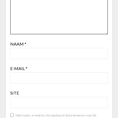
NAAM
*
E-MAIL
*
SITE
Mijn naam, e-mail en site opslaan in deze browser voor de