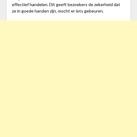
effectief handelen. Dit geeft bezoekers de zekerheid dat
ze in goede handen zijn, mocht er iets gebeuren.