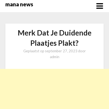
Overslaan
mana news
naar
inhoud
Merk Dat Je Duidende
Plaatjes Plakt?
Geplaatst op
september 27, 2023
door
admin