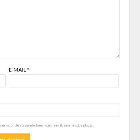
E-MAIL
*
wser voor de volgende keer wanneer ik een reactie plaats.