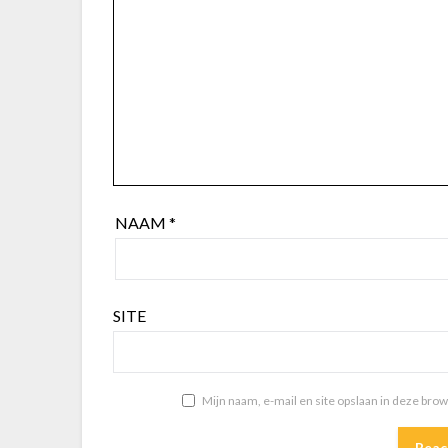
NAAM
*
SITE
Mijn naam, e-mail en site opslaan in deze bro