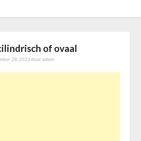
cilindrisch of ovaal
mber 28, 2023
door
admin