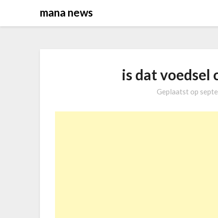
Overslaan
mana news
naar
inhoud
is dat voedsel 
Geplaatst op
septe