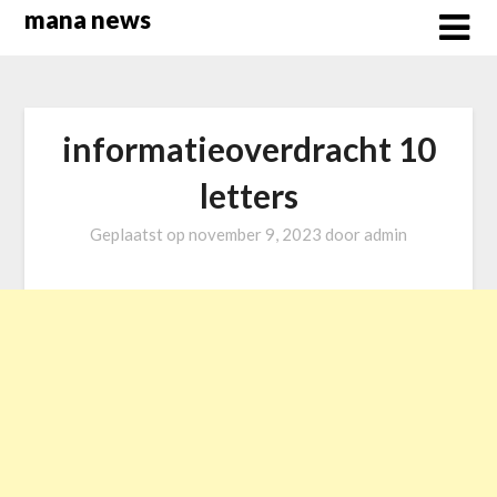
Overslaan
mana news
naar
inhoud
informatieoverdracht 10
letters
Geplaatst op
november 9, 2023
door
admin