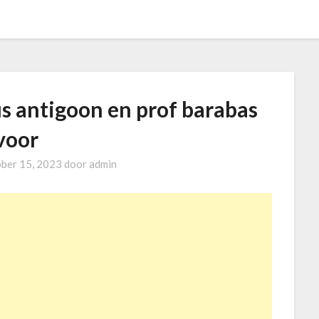
us antigoon en prof barabas
voor
ober 15, 2023
door
admin