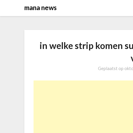
Overslaan
mana news
naar
inhoud
in welke strip komen s
Geplaatst op
okt