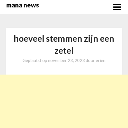
Overslaan
mana news
naar
inhoud
hoeveel stemmen zijn een
zetel
Geplaatst op
november 23, 2023
door
erien