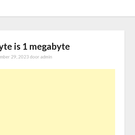
yte is 1 megabyte
mber 29, 2023
door
admin