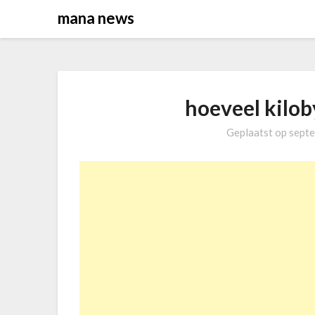
Overslaan
mana news
naar
inhoud
hoeveel kilob
Geplaatst op
septe