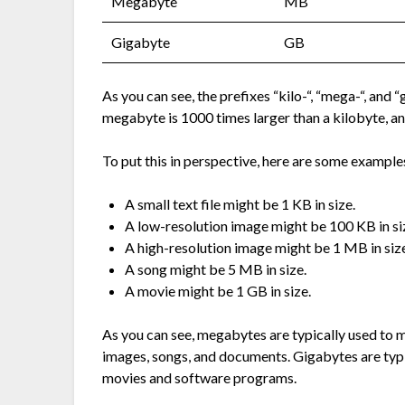
Megabyte
MB
Gigabyte
GB
As you can see, the prefixes “kilo-“, “mega-“, and “
megabyte is 1000 times larger than a kilobyte, a
To put this in perspective, here are some examples o
A small text file might be 1 KB in size.
A low-resolution image might be 100 KB in si
A high-resolution image might be 1 MB in siz
A song might be 5 MB in size.
A movie might be 1 GB in size.
As you can see, megabytes are typically used to m
images, songs, and documents. Gigabytes are typica
movies and software programs.