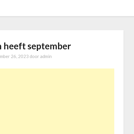
n heeft september
mber 26, 2023
door
admin