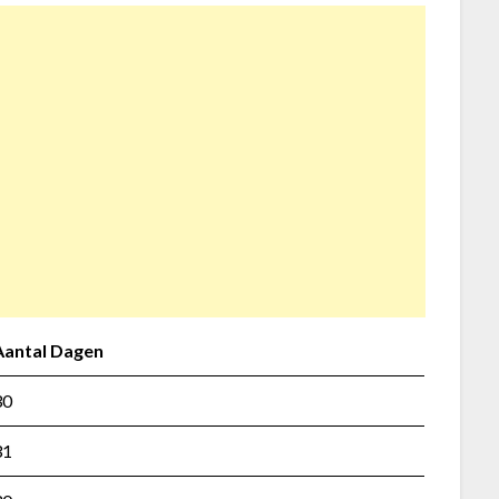
Aantal Dagen
30
31