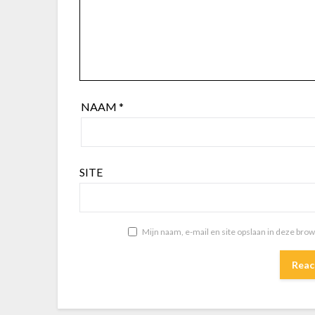
NAAM
*
SITE
Mijn naam, e-mail en site opslaan in deze bro