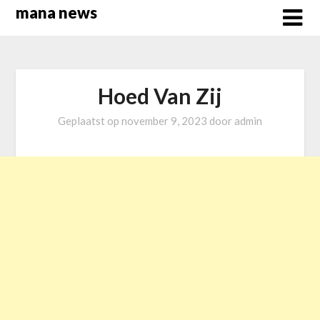
Overslaan
mana news
naar
inhoud
Hoed Van Zij
Geplaatst op
november 9, 2023
door
admin