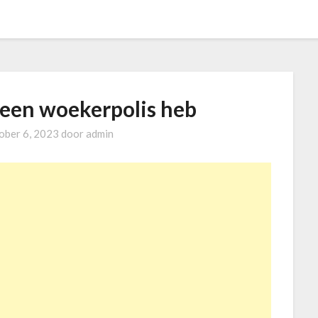
k een woekerpolis heb
ober 6, 2023
door
admin