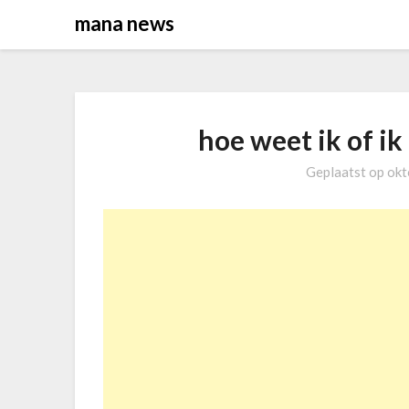
Overslaan
mana news
naar
inhoud
hoe weet ik of i
Geplaatst op
okt