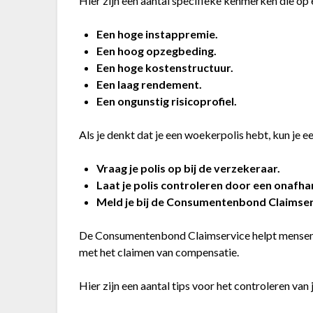
Hier zijn een aantal specifieke kenmerken die op
Een hoge instappremie.
Een hoog opzegbeding.
Een hoge kostenstructuur.
Een laag rendement.
Een ongunstig risicoprofiel.
Als je denkt dat je een woekerpolis hebt, kun je e
Vraag je polis op bij de verzekeraar.
Laat je polis controleren door een onafhan
Meld je bij de Consumentenbond Claimser
De Consumentenbond Claimservice helpt mensen 
met het claimen van compensatie.
Hier zijn een aantal tips voor het controleren van j