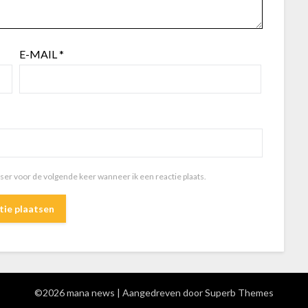
E-MAIL
*
wser voor de volgende keer wanneer ik een reactie plaats.
©2026 mana news
| Aangedreven door
Superb Themes