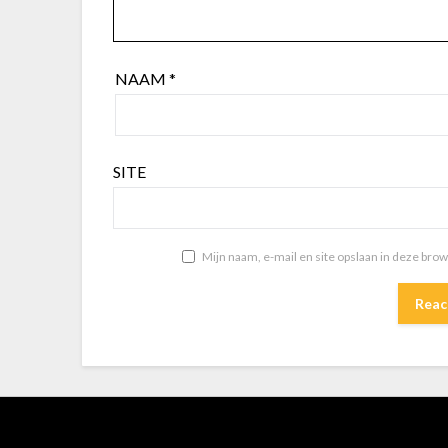
NAAM
*
SITE
Mijn naam, e-mail en site opslaan in deze bro