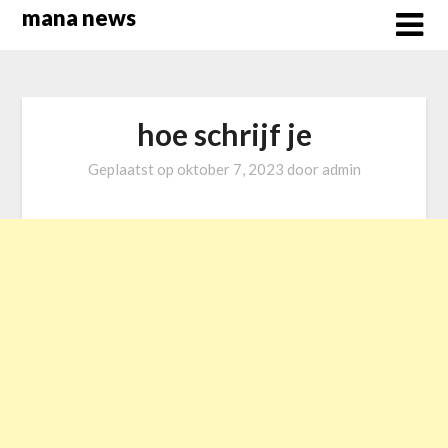
Overslaan
mana news
naar
inhoud
hoe schrijf je
Geplaatst op
oktober 7, 2023
door
admin