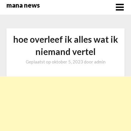
Overslaan
mana news
naar
inhoud
hoe overleef ik alles wat ik
niemand vertel
Geplaatst op
oktober 5, 2023
door
admin