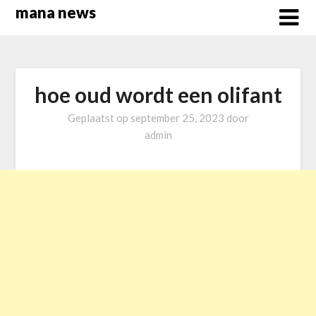
Overslaan
mana news
naar
inhoud
hoe oud wordt een olifant
Geplaatst op
september 25, 2023
door
admin