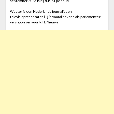
september 2023 is hij dus 61 jaar oud.
Wester is een Nederlands journalist en
televisiepresentator. Hij is vooral bekend als parlementair
verslaggever voor RTL Nieuws.