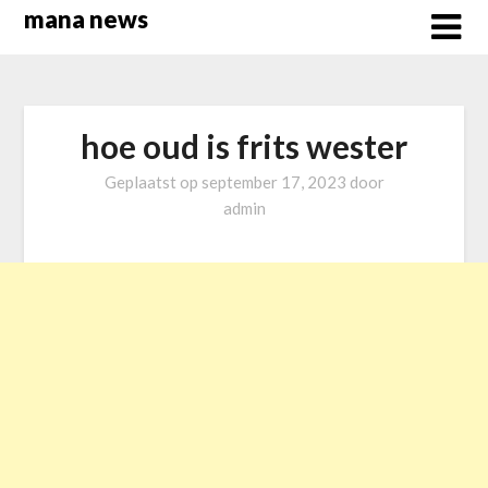
Overslaan
mana news
naar
inhoud
hoe oud is frits wester
Geplaatst op
september 17, 2023
door
admin