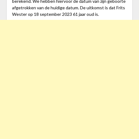
berekend. We hebben hiervoor de datum van zijn geboorte
afgetrokken van de huidige datum. De uitkomst is dat Frits
Wester op 18 september 2023 61 jaar oud is.