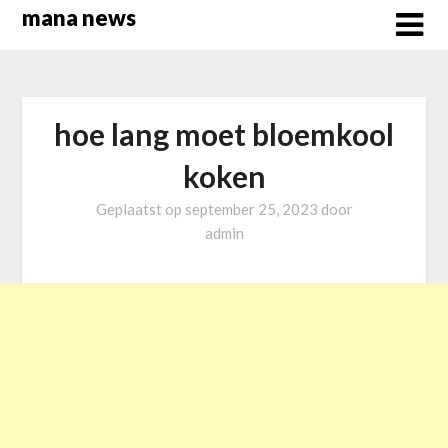
Overslaan
mana news
naar
inhoud
hoe lang moet bloemkool
koken
Geplaatst op
september 25, 2023
door
admin