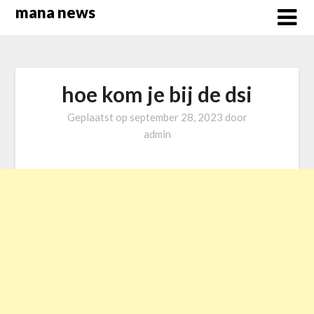
Overslaan
mana news
naar
inhoud
hoe kom je bij de dsi
Geplaatst op
september 28, 2023
door
admin