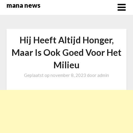
Overslaan
mana news
naar
inhoud
Hij Heeft Altijd Honger,
Maar Is Ook Goed Voor Het
Milieu
Geplaatst op
november 8, 2023
door
admin