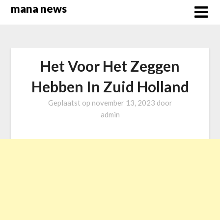
Overslaan
mana news
naar
inhoud
Het Voor Het Zeggen
Hebben In Zuid Holland
Geplaatst op
november 13, 2023
door
admin