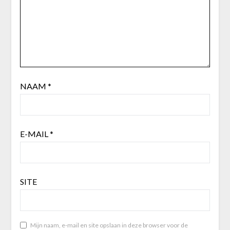
NAAM
*
E-MAIL
*
SITE
Mijn naam, e-mail en site opslaan in deze browser voor de