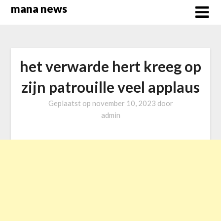
Overslaan
mana news
naar
inhoud
het verwarde hert kreeg op
zijn patrouille veel applaus
Geplaatst op
november 10, 2023
door
admin