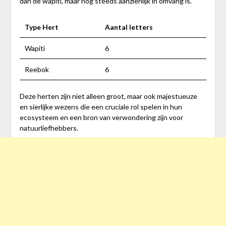
dan de wapiti, maar nog steeds aanzienlijk in omvang is.
Type Hert
Aantal letters
Wapiti
6
Reebok
6
Deze herten zijn niet alleen groot, maar ook majestueuze
en sierlijke wezens die een cruciale rol spelen in hun
ecosysteem en een bron van verwondering zijn voor
natuurliefhebbers.