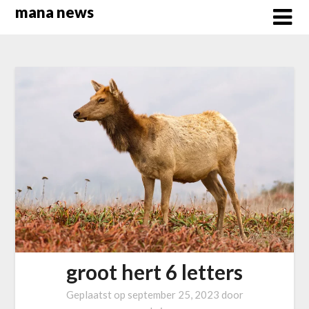
Overslaan
mana news
naar
inhoud
groot hert 6 letters
Geplaatst op
september 25, 2023
door