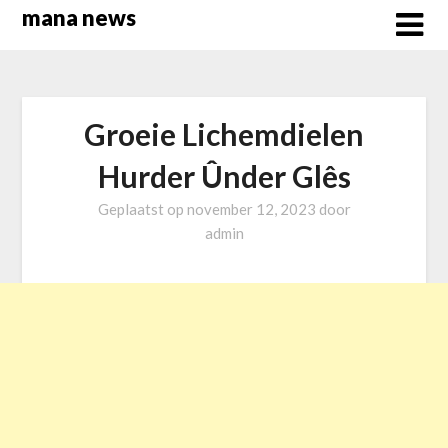
Overslaan
mana news
naar
inhoud
Groeie Lichemdielen
Hurder Ûnder Glês
Geplaatst op
november 12, 2023
door
admin