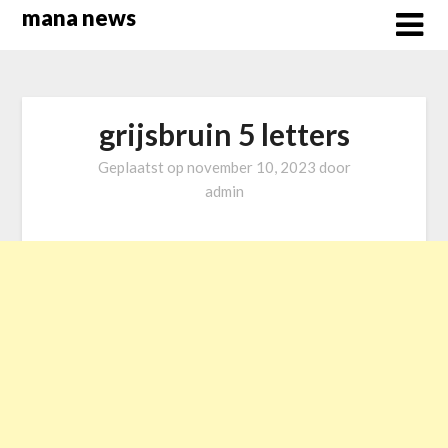
Overslaan
mana news
naar
inhoud
grijsbruin 5 letters
Geplaatst op
november 10, 2023
door
admin