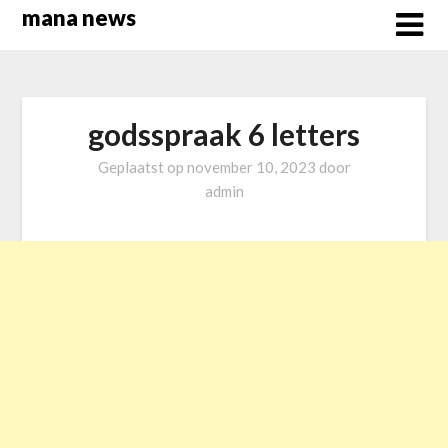
Overslaan
mana news
naar
inhoud
godsspraak 6 letters
Geplaatst op
november 10, 2023
door
admin