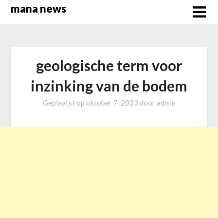
Overslaan
mana news
naar
inhoud
geologische term voor
inzinking van de bodem
Geplaatst op
oktober 7, 2023
door
admin