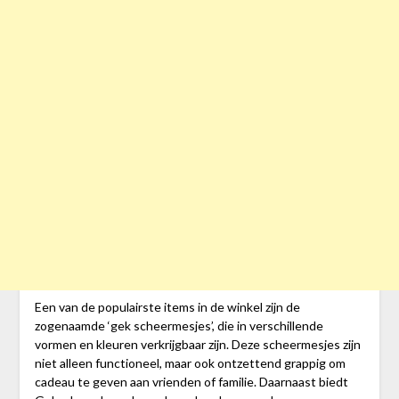
Een van de populairste items in de winkel zijn de
zogenaamde ‘gek scheermesjes’, die in verschillende
vormen en kleuren verkrijgbaar zijn. Deze scheermesjes zijn
niet alleen functioneel, maar ook ontzettend grappig om
cadeau te geven aan vrienden of familie. Daarnaast biedt